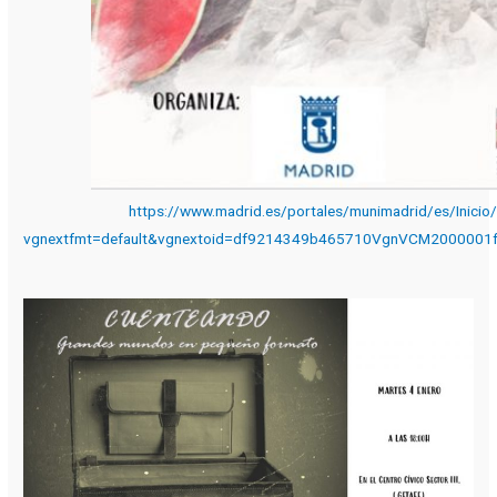
https://www.madrid.es/portales/munimadrid/es/Inicio
vgnextfmt=default&vgnextoid=df9214349b465710VgnVCM200000